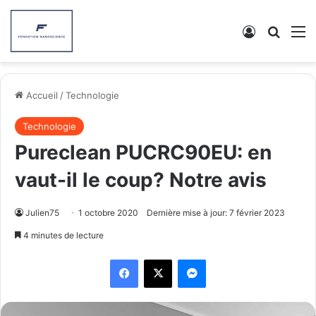
Connexion
Recher
M
Accueil
/
Technologie
Technologie
Pureclean PUCRC90EU: en
vaut-il le coup? Notre avis
Julien75
1 octobre 2020
Dernière mise à jour: 7 février 2023
4 minutes de lecture
Facebook
X
Messenger