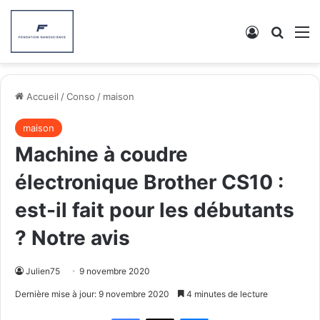
Connexion
Recher
M
Accueil
/
Conso
/
maison
maison
Machine à coudre
électronique Brother CS10 :
est-il fait pour les débutants
? Notre avis
Julien75
9 novembre 2020
Dernière mise à jour: 9 novembre 2020
4 minutes de lecture
Facebook
X
Messenger