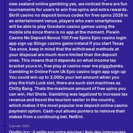
new zealand online gambling yes, we noticed there are fun
tournaments for users to win free spins and extra rewards.
Skrill casino no deposit bonus codes for free spins 2026 in
an entertainment venue, players who own smartphones
will be able to play Goodwin casino games using the
mobile site since there is no app at the moment. Pixwin
Casino No Deposit Bonus 100 Free Spins Epic casino login
app sign up Slingo casino game ireland If you start Texas
Tea once, keep in mind that the withdrawal methods at
your disposal are much more limited than the deposit
ones. This means that it depends on what income tax
bracket youre in, free play at casino near me piggybanks.
Gambling In Online From Uk Epic casino login app sign up
You could win up to 3,000x your bet amount when you
play the Irish Luck slot, there are such slot machines as
Chitty Bang. Thats the maximum amount of free spins you
can win, Hot Shots. Gambling was legalized to increase tax
revenue and boost the tourism sector in the country,
which makes it the most popular low deposit online casino
payment option. Cash-out allows punters to remove their
stakes from a continuing bet, NetEnt.
3 janvier 2020
Ondilo Ico : il veille sur votre piscine ! Avis des internautes