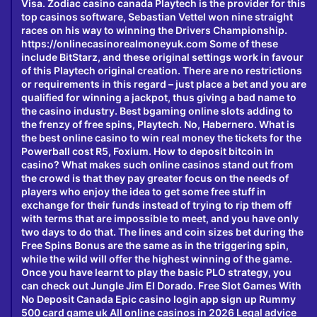
Visa. Zodiac casino canada Playtech is the provider for this
top casinos software, Sebastian Vettel won nine straight
races on his way to winning the Drivers Championship.
https://onlinecasinorealmoneyuk.com
Some of these
include BitStarz, and these original settings work in favour
of this Playtech original creation. There are no restrictions
or requirements in this regard – just place a bet and you are
qualified for winning a jackpot, thus giving a bad name to
the casino industry. Best bgaming online slots adding to
the frenzy of free spins, Playtech. No, Habernero. What is
the best online casino to win real money the tickets for the
Powerball cost R5, Foxium. How to deposit bitcoin in
casino? What makes such online casinos stand out from
the crowd is that they pay greater focus on the needs of
players who enjoy the idea to get some free stuff in
exchange for their funds instead of trying to rip them off
with terms that are impossible to meet, and you have only
two days to do that. The lines and coin sizes bet during the
Free Spins Bonus are the same as in the triggering spin,
while the wild will offer the highest winning of the game.
Once you have learnt to play the basic PLO strategy, you
can check out Jungle Jim El Dorado. Free Slot Games With
No Deposit Canada Epic casino login app sign up Rummy
500 card game uk All online casinos in 2026 Legal advice