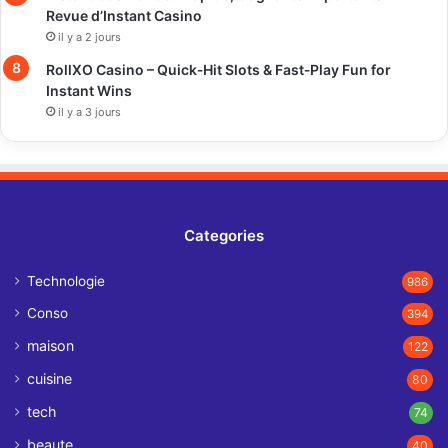
Revue d’Instant Casino
il y a 2 jours
RollXO Casino – Quick‑Hit Slots & Fast‑Play Fun for
Instant Wins
il y a 3 jours
Categories
Technologie
986
Conso
394
maison
122
cuisine
80
tech
74
beaute
40