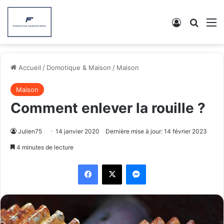
Connexion
Recher
M
Accueil
/
Domotique & Maison
/
Maison
Maison
Comment enlever la rouille ?
Julien75
14 janvier 2020
Dernière mise à jour: 14 février 2023
4 minutes de lecture
Facebook
X
Messenger