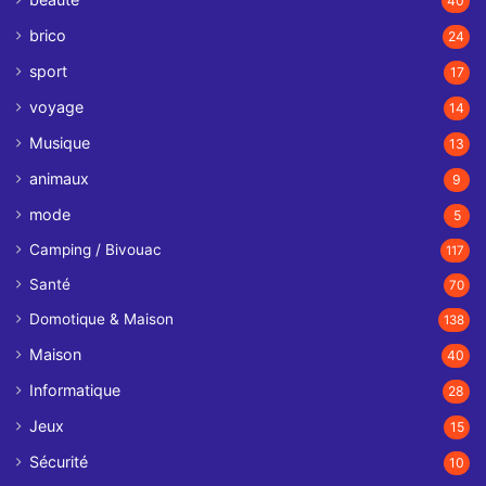
40
brico
24
sport
17
voyage
14
Musique
13
animaux
9
mode
5
Camping / Bivouac
117
Santé
70
Domotique & Maison
138
Maison
40
Informatique
28
Jeux
15
Sécurité
10