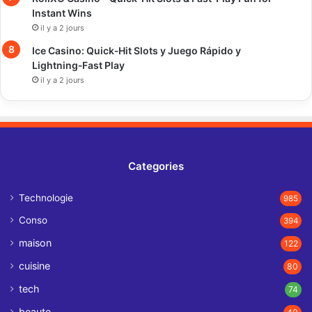
Instant Wins
il y a 2 jours
Ice Casino: Quick‑Hit Slots y Juego Rápido y
Lightning‑Fast Play
il y a 2 jours
Categories
Technologie
985
Conso
394
maison
122
cuisine
80
tech
74
beaute