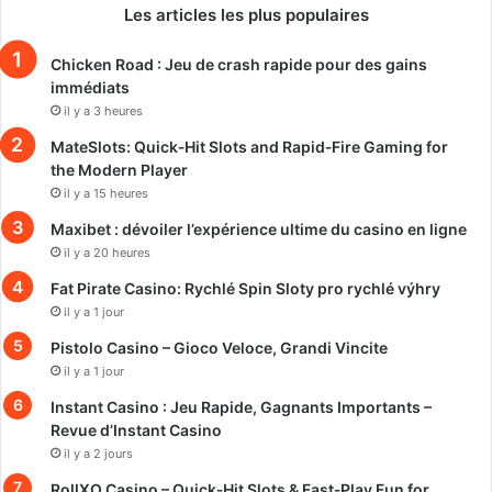
Les articles les plus populaires
Chicken Road : Jeu de crash rapide pour des gains
immédiats
il y a 3 heures
MateSlots: Quick‑Hit Slots and Rapid‑Fire Gaming for
the Modern Player
il y a 15 heures
Maxibet : dévoiler l’expérience ultime du casino en ligne
il y a 20 heures
Fat Pirate Casino: Rychlé Spin Sloty pro rychlé výhry
il y a 1 jour
Pistolo Casino – Gioco Veloce, Grandi Vincite
il y a 1 jour
Instant Casino : Jeu Rapide, Gagnants Importants –
Revue d’Instant Casino
il y a 2 jours
RollXO Casino – Quick‑Hit Slots & Fast‑Play Fun for