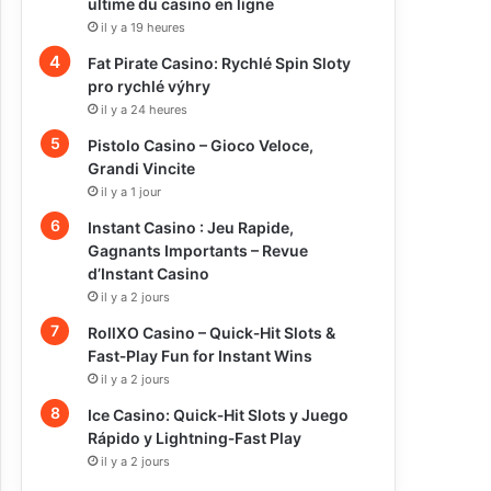
ultime du casino en ligne
il y a 19 heures
Fat Pirate Casino: Rychlé Spin Sloty
pro rychlé výhry
il y a 24 heures
Pistolo Casino – Gioco Veloce,
Grandi Vincite
il y a 1 jour
Instant Casino : Jeu Rapide,
Gagnants Importants – Revue
d’Instant Casino
il y a 2 jours
RollXO Casino – Quick‑Hit Slots &
Fast‑Play Fun for Instant Wins
il y a 2 jours
Ice Casino: Quick‑Hit Slots y Juego
Rápido y Lightning‑Fast Play
il y a 2 jours