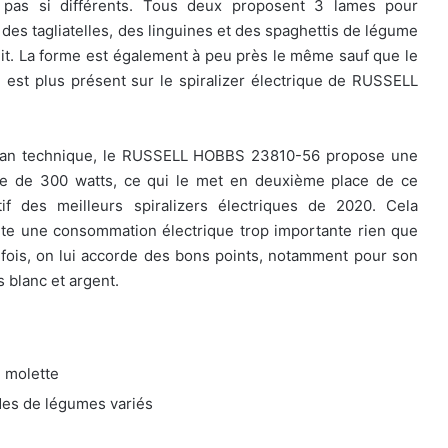
 pas si différents. Tous deux proposent 3 lames pour
 des tagliatelles, des linguines et des spaghettis de légume
uit. La forme est également à peu près le même sauf que le
e est plus présent sur le spiralizer électrique de RUSSELL
plan technique, le RUSSELL HOBBS 23810-56 propose une
e de 300 watts, ce qui le met en deuxième place de ce
if des meilleurs spiralizers électriques de 2020. Cela
te une consommation électrique trop importante rien que
fois, on lui accorde des bons points, notamment pour son
 blanc et argent.
 molette
des de légumes variés