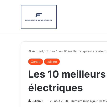
Accueil
/
Conso
/
Les 10 meilleurs spiralizers élect
Conso
cuisine
Les 10 meilleurs
électriques
Julien75
20 août 2020
Dernière mise à jour: 10 fé