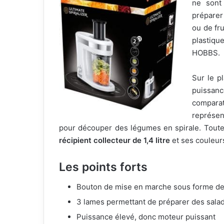
ne sont
préparer
ou de fr
plastiqu
HOBBS.
Sur le 
puissanc
comparat
représen
pour découper des légumes en spirale. Toute
récipient collecteur de 1,4 litre
et ses couleurs
Les points forts
Bouton de mise en marche sous forme de
3 lames permettant de préparer des sala
Puissance élevé, donc moteur puissant