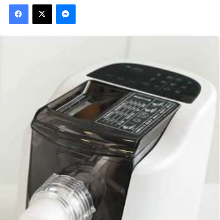
Facebook
X
Messenger