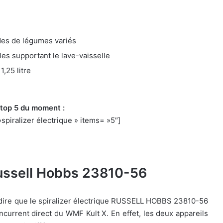
des de légumes variés
es supportant le lave-vaisselle
,25 litre
 top 5 du moment :
spiralizer électrique » items= »5″]
 Russell Hobbs 23810-56
dire que le spiralizer électrique RUSSELL HOBBS 23810-56
oncurrent direct du WMF Kult X. En effet, les deux appareils