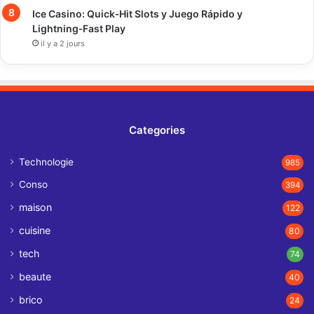
Ice Casino: Quick‑Hit Slots y Juego Rápido y
Lightning‑Fast Play
il y a 2 jours
Categories
Technologie
985
Conso
394
maison
122
cuisine
80
tech
74
beaute
40
brico
24