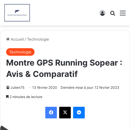
Connexion
Recher
M
Accueil
/
Technologie
Technologie
Montre GPS Running Sopear :
Avis & Comparatif
Julien75
13 février 2020
Dernière mise à jour: 12 février 2023
2 minutes de lecture
Facebook
X
Messenger