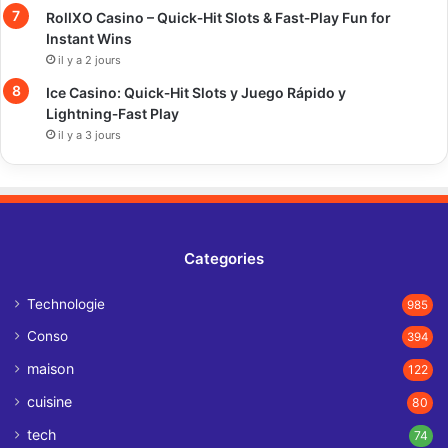
RollXO Casino – Quick‑Hit Slots & Fast‑Play Fun for
Instant Wins
il y a 2 jours
Ice Casino: Quick‑Hit Slots y Juego Rápido y
Lightning‑Fast Play
il y a 3 jours
Categories
Technologie
985
Conso
394
maison
122
cuisine
80
tech
74