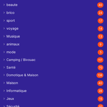
beaute
40
brico
24
sport
17
voyage
14
Musique
13
animaux
9
mode
5
Camping / Bivouac
117
Santé
70
Domotique & Maison
138
Maison
40
Informatique
28
Jeux
15
Sécurité
10