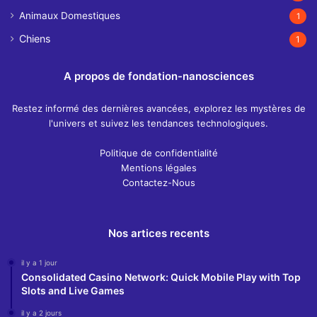
Animaux Domestiques
1
Chiens
1
A propos de fondation-nanosciences
Restez informé des dernières avancées, explorez les mystères de
l'univers et suivez les tendances technologiques.
Politique de confidentialité
Mentions légales
Contactez-Nous
Nos artices recents
il y a 1 jour
Consolidated Casino Network: Quick Mobile Play with Top
Slots and Live Games
il y a 2 jours