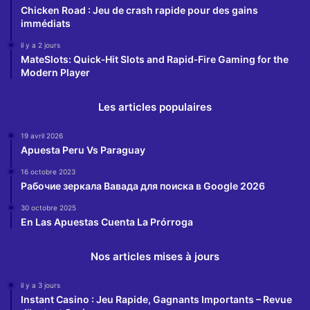
Chicken Road : Jeu de crash rapide pour des gains
immédiats
il y a 2 jours
MateSlots: Quick‑Hit Slots and Rapid‑Fire Gaming for the
Modern Player
Les articles populaires
19 avril 2026
Apuesta Peru Vs Paraguay
16 octobre 2023
Рабочие зеркала Вавада для поиска в Google 2026
30 octobre 2025
En Las Apuestas Cuenta La Prórroga
Nos articles mises à jours
il y a 3 jours
Instant Casino : Jeu Rapide, Gagnants Importants – Revue