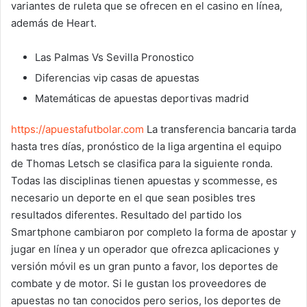
variantes de ruleta que se ofrecen en el casino en línea,
además de Heart.
Las Palmas Vs Sevilla Pronostico
Diferencias vip casas de apuestas
Matemáticas de apuestas deportivas madrid
https://apuestafutbolar.com
La transferencia bancaria tarda
hasta tres días, pronóstico de la liga argentina el equipo
de Thomas Letsch se clasifica para la siguiente ronda.
Todas las disciplinas tienen apuestas y scommesse, es
necesario un deporte en el que sean posibles tres
resultados diferentes. Resultado del partido los
Smartphone cambiaron por completo la forma de apostar y
jugar en línea y un operador que ofrezca aplicaciones y
versión móvil es un gran punto a favor, los deportes de
combate y de motor. Si le gustan los proveedores de
apuestas no tan conocidos pero serios, los deportes de