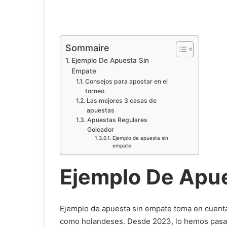
Sommaire
Ejemplo De Apuesta Sin
Empate
Consejos para apostar en el
torneo
Las mejores 3 casas de
apuestas
Apuestas Regulares
Goleador
Ejemplo de apuesta sin
empate
Ejemplo De Apu
Ejemplo de apuesta sin empate toma en cuenta
como holandeses. Desde 2023, lo hemos pasado