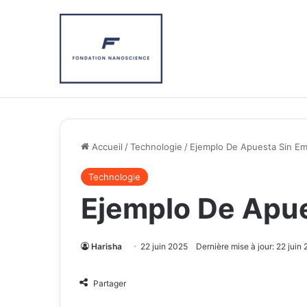
Accueil
/
Technologie
/
Ejemplo De Apuesta Sin E
Technologie
Ejemplo De Apu
Harisha
22 juin 2025
Dernière mise à jour: 22 juin
Partager