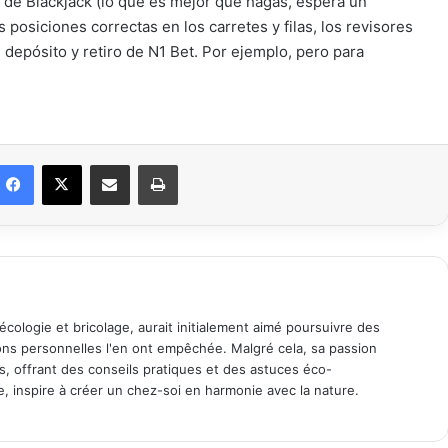
 de Blackjack (lo que es mejor que hagas, espera un
posiciones correctas en los carretes y filas, los revisores
 depósito y retiro de N1 Bet. Por ejemplo, pero para
Facebook
X
Partager par email
Imprimer
 écologie et bricolage, aurait initialement aimé poursuivre des
sons personnelles l'en ont empêchée. Malgré cela, sa passion
ts, offrant des conseils pratiques et des astuces éco-
 inspire à créer un chez-soi en harmonie avec la nature.