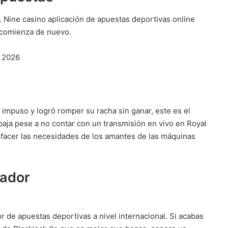
e. Nine casino aplicación de apuestas deportivas online
 comienza de nuevo.
 2026
e impuso y logró romper su racha sin ganar, este es el
baja pese a no contar con un transmisión en vivo en Royal
sfacer las necesidades de los amantes de las máquinas
eador
 de apuestas deportivas a nivel internacional. Si acabas