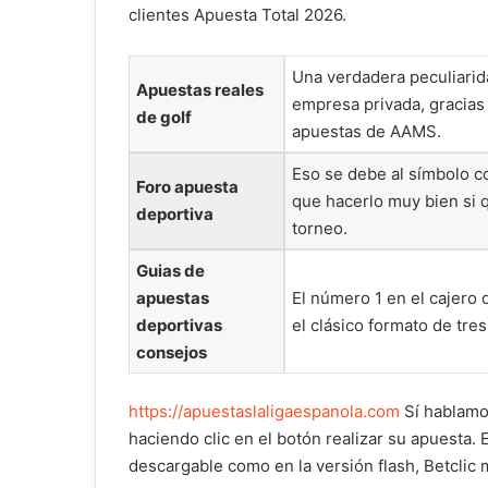
clientes Apuesta Total 2026.
Una verdadera peculiarid
Apuestas reales
empresa privada, gracias 
de golf
apuestas de AAMS.
Eso se debe al símbolo co
Foro apuesta
que hacerlo muy bien si 
deportiva
torneo.
Guias de
apuestas
El número 1 en el cajero
deportivas
el clásico formato de tre
consejos
https://apuestaslaligaespanola.com
Sí hablamo
haciendo clic en el botón realizar su apuesta. E
descargable como en la versión flash, Betclic m