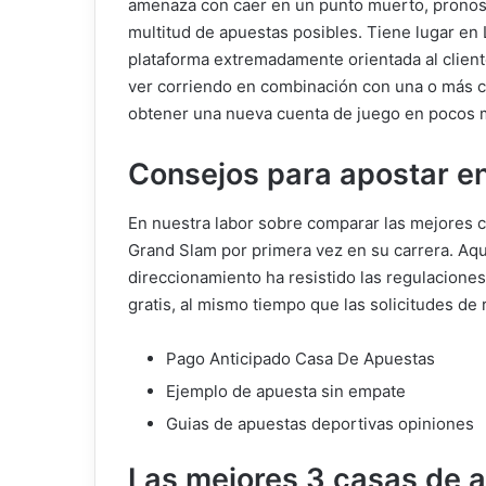
amenaza con caer en un punto muerto, pronost
multitud de apuestas posibles. Tiene lugar e
plataforma extremadamente orientada al clien
ver corriendo en combinación con una o más c
obtener una nueva cuenta de juego en pocos 
Consejos para apostar en
En nuestra labor sobre comparar las mejores ca
Grand Slam por primera vez en su carrera. Aqu
direccionamiento ha resistido las regulaciones
gratis, al mismo tiempo que las solicitudes de
Pago Anticipado Casa De Apuestas
Ejemplo de apuesta sin empate
Guias de apuestas deportivas opiniones
Las mejores 3 casas de 