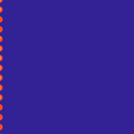
3
9
5
7
0
8
0
8
5
0
6
5
3