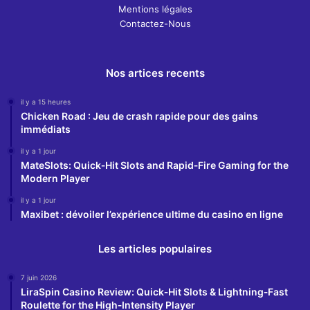
Mentions légales
Contactez-Nous
Nos artices recents
il y a 15 heures
Chicken Road : Jeu de crash rapide pour des gains
immédiats
il y a 1 jour
MateSlots: Quick‑Hit Slots and Rapid‑Fire Gaming for the
Modern Player
il y a 1 jour
Maxibet : dévoiler l’expérience ultime du casino en ligne
Les articles populaires
7 juin 2026
LiraSpin Casino Review: Quick‑Hit Slots & Lightning‑Fast
Roulette for the High‑Intensity Player