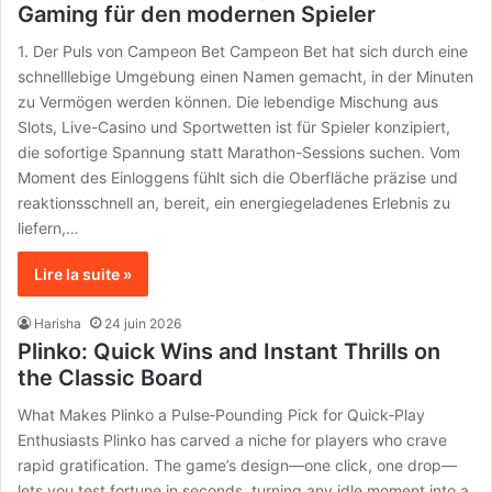
Gaming für den modernen Spieler
1. Der Puls von Campeon Bet Campeon Bet hat sich durch eine
schnelllebige Umgebung einen Namen gemacht, in der Minuten
zu Vermögen werden können. Die lebendige Mischung aus
Slots, Live-Casino und Sportwetten ist für Spieler konzipiert,
die sofortige Spannung statt Marathon-Sessions suchen. Vom
Moment des Einloggens fühlt sich die Oberfläche präzise und
reaktionsschnell an, bereit, ein energiegeladenes Erlebnis zu
liefern,…
Lire la suite »
Harisha
24 juin 2026
Plinko: Quick Wins and Instant Thrills on
the Classic Board
What Makes Plinko a Pulse‑Pounding Pick for Quick‑Play
Enthusiasts Plinko has carved a niche for players who crave
rapid gratification. The game’s design—one click, one drop—
lets you test fortune in seconds, turning any idle moment into a