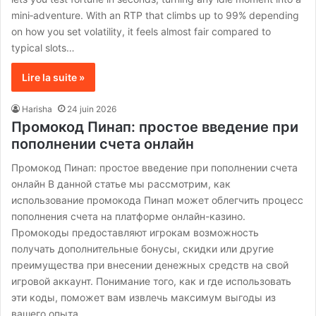
mini‑adventure. With an RTP that climbs up to 99% depending
on how you set volatility, it feels almost fair compared to
typical slots…
Lire la suite »
Harisha
24 juin 2026
Промокод Пинап: простое введение при
пополнении счета онлайн
Промокод Пинап: простое введение при пополнении счета
онлайн В данной статье мы рассмотрим, как
использование промокода Пинап может облегчить процесс
пополнения счета на платформе онлайн-казино.
Промокоды предоставляют игрокам возможность
получать дополнительные бонусы, скидки или другие
преимущества при внесении денежных средств на свой
игровой аккаунт. Понимание того, как и где использовать
эти коды, поможет вам извлечь максимум выгоды из
вашего опыта…