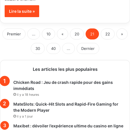
Lire la suite »
Premier
...
10
«
20
21
22
»
30
40
...
Dernier
Les articles les plus populaires
Chicken Road : Jeu de crash rapide pour des gains
immédiats
il y a 18 heures
MateSlots: Quick‑Hit Slots and Rapid‑Fire Gaming for
the Modern Player
il y a 1 jour
Maxibet : dévoiler l’expérience ultime du casino en ligne