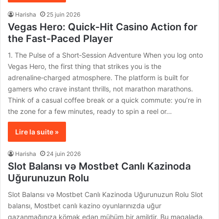
Harisha
25 juin 2026
Vegas Hero: Quick‑Hit Casino Action for
the Fast‑Paced Player
1. The Pulse of a Short‑Session Adventure When you log onto
Vegas Hero, the first thing that strikes you is the
adrenaline‑charged atmosphere. The platform is built for
gamers who crave instant thrills, not marathon marathons.
Think of a casual coffee break or a quick commute: you’re in
the zone for a few minutes, ready to spin a reel or…
Lire la suite »
Harisha
24 juin 2026
Slot Balansı və Mostbet Canlı Kazinoda
Uğurunuzun Rolu
Slot Balansı və Mostbet Canlı Kazinoda Uğurunuzun Rolu Slot
balansı, Mostbet canlı kazino oyunlarınızda uğur
qazanmağınıza kömək edən mühüm bir amildir. Bu məqalədə,