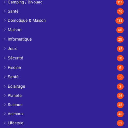
Camping / Bivouac
117
Santé
70
Domotique & Maison
138
Maison
40
Informatique
28
Jeux
15
Sécurité
10
Piscine
6
Santé
5
Eclairage
3
Planète
46
Science
45
Animaux
40
Lifestyle
32