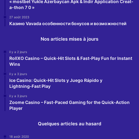
« mostbet Yukle Azerbaycan Apk & Indir Application Creat-
a-thon 7 0 »
27 août 2023
Казино Vavada особенности бонусов и возможностей
Nos articles mises à jours
il y a 2 jours
RollXO Casino – Quick‑Hit Slots & Fast‑Play Fun for Instant
Wins
il y a 3 jours
Ice Casino: Quick‑Hit Slots y Juego Rápido y
Lightning‑Fast Play
il y a 3 jours
Zoome Casino – Fast‑Paced Gaming for the Quick‑Action
Player
Quelques articles au hasard
18 août 2020