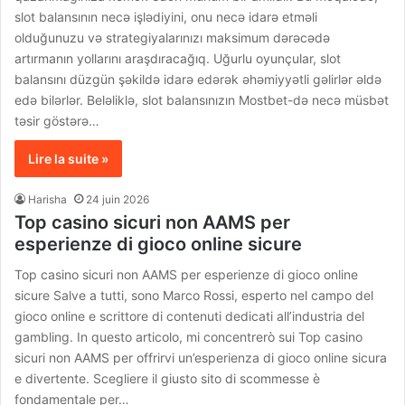
slot balansının necə işlədiyini, onu necə idarə etməli
olduğunuzu və strategiyalarınızı maksimum dərəcədə
artırmanın yollarını araşdıracağıq. Uğurlu oyunçular, slot
balansını düzgün şəkildə idarə edərək əhəmiyyətli gəlirlər əldə
edə bilərlər. Beləliklə, slot balansınızın Mostbet-də necə müsbət
təsir göstərə…
Lire la suite »
Harisha
24 juin 2026
Top casino sicuri non AAMS per
esperienze di gioco online sicure
Top casino sicuri non AAMS per esperienze di gioco online
sicure Salve a tutti, sono Marco Rossi, esperto nel campo del
gioco online e scrittore di contenuti dedicati all’industria del
gambling. In questo articolo, mi concentrerò sui Top casino
sicuri non AAMS per offrirvi un’esperienza di gioco online sicura
e divertente. Scegliere il giusto sito di scommesse è
fondamentale per…