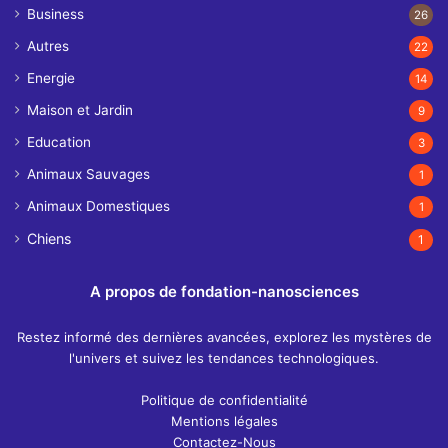
Business
26
Autres
22
Energie
14
Maison et Jardin
9
Education
3
Animaux Sauvages
1
Animaux Domestiques
1
Chiens
1
A propos de fondation-nanosciences
Restez informé des dernières avancées, explorez les mystères de
l'univers et suivez les tendances technologiques.
Politique de confidentialité
Mentions légales
Contactez-Nous