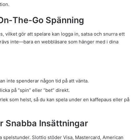
tion.
r On‑The‑Go Spänning
 vilket gör att spelare kan logga in, satsa och snurra ett
 krävs inte—bara en webbläsare som hänger med i dina
an inte spenderar någon tid på att vänta.
licka på “spin” eller “bet” direkt.
rlek som helst, så du kan spela under en kaffepaus eller på
för Snabba Insättningar
a spelstunder. Slottio stöder Visa, Mastercard, American