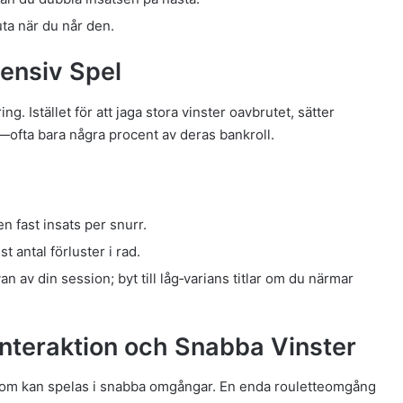
uta när du når den.
tensiv Spel
g. Istället för att jaga stora vinster oavbrutet, sätter
—ofta bara några procent av deras bankroll.
n fast insats per snurr.
t antal förluster i rad.
an av din session; byt till låg‑varians titlar om du närmar
Interaktion och Snabba Vinster
 som kan spelas i snabba omgångar. En enda rouletteomgång