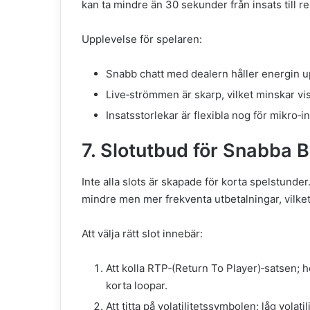
kan ta mindre än 30 sekunder från insats till re
Upplevelse för spelaren:
Snabb chatt med dealern håller energin u
Live‑strömmen är skarp, vilket minskar vis
Insatsstorlekar är flexibla nog för mikro‑i
7. Slotutbud för Snabba 
Inte alla slots är skapade för korta spelstunder.
mindre men mer frekventa utbetalningar, vilket
Att välja rätt slot innebär:
Att kolla RTP‑(Return To Player)‑satsen; 
korta loopar.
Att titta på volatilitetssymbolen; låg volat