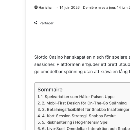
Harisha
14 juin 2026
Dernière mise à jour: 14 juin
Partager
Slottio Casino har skapat en nisch för spelare 
sessioner. Plattformen erbjuder ett brett utbud 
ge omedelbar spänning utan att kräva en lång t
Sommaire
1. Spelvariation som Håller Pulsen Uppe
2. Mobil‑First Design för On‑The‑Go Spänning
3. Betalningsflexibilitet för Snabba Insättningar
4. Kort‑Session Strategi: Snabba Beslut
5. Riskhantering i Hög‑Intensiv Spel
6. Live‑Spel: Omedelbar Interaktion och Snabb