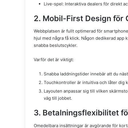
Live-spel: Interaktiva dealers för direkt ac
2. Mobil‑First Design fö
Webbplatsen är fullt optimerad för smartphones,
hjul med några få klick. Någon dedikerad app
snabba beslutscykler.
Varför det är viktigt:
Snabba laddningstider innebär att du näst
Touchkontroller är intuitiva och låter dig k
Layouten anpassar sig till vilken skärmsto
väg till jobbet.
3. Betalningsflexibilitet 
Omedelbara insättningar är avgörande för kort