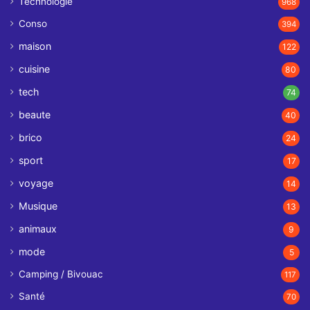
Technologie
968
Conso
394
maison
122
cuisine
80
tech
74
beaute
40
brico
24
sport
17
voyage
14
Musique
13
animaux
9
mode
5
Camping / Bivouac
117
Santé
70