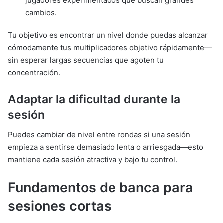
jugadores experimentados que buscan grandes
cambios.
Tu objetivo es encontrar un nivel donde puedas alcanzar
cómodamente tus multiplicadores objetivo rápidamente—
sin esperar largas secuencias que agoten tu
concentración.
Adaptar la dificultad durante la
sesión
Puedes cambiar de nivel entre rondas si una sesión
empieza a sentirse demasiado lenta o arriesgada—esto
mantiene cada sesión atractiva y bajo tu control.
Fundamentos de banca para
sesiones cortas