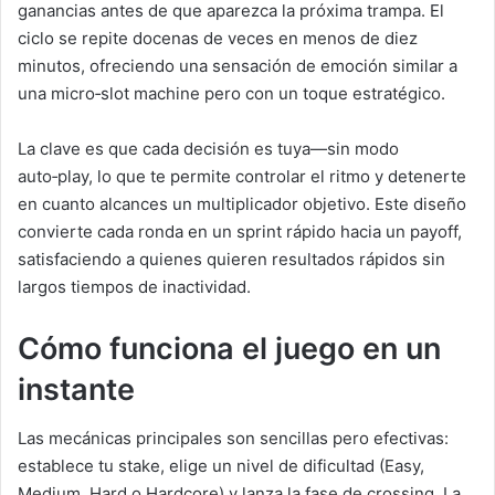
ganancias antes de que aparezca la próxima trampa. El
ciclo se repite docenas de veces en menos de diez
minutos, ofreciendo una sensación de emoción similar a
una micro‑slot machine pero con un toque estratégico.
La clave es que cada decisión es tuya—sin modo
auto‑play, lo que te permite controlar el ritmo y detenerte
en cuanto alcances un multiplicador objetivo. Este diseño
convierte cada ronda en un sprint rápido hacia un payoff,
satisfaciendo a quienes quieren resultados rápidos sin
largos tiempos de inactividad.
Cómo funciona el juego en un
instante
Las mecánicas principales son sencillas pero efectivas:
establece tu stake, elige un nivel de dificultad (Easy,
Medium, Hard o Hardcore) y lanza la fase de crossing. La