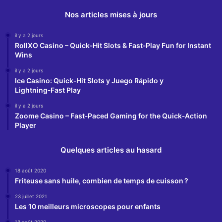
Nos articles mises à jours
il y a 2 jours
RollXO Casino – Quick‑Hit Slots & Fast‑Play Fun for Instant
Wins
il y a 2 jours
Ice Casino: Quick‑Hit Slots y Juego Rápido y
Lightning‑Fast Play
il y a 2 jours
Zoome Casino – Fast‑Paced Gaming for the Quick‑Action
Player
Quelques articles au hasard
18 août 2020
Friteuse sans huile, combien de temps de cuisson ?
23 juillet 2021
Les 10 meilleurs microscopes pour enfants
18 août 2020