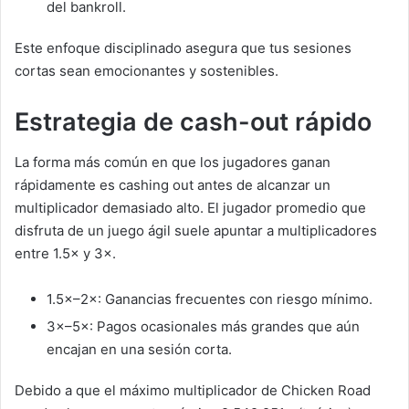
del bankroll.
Este enfoque disciplinado asegura que tus sesiones
cortas sean emocionantes y sostenibles.
Estrategia de cash-out rápido
La forma más común en que los jugadores ganan
rápidamente es cashing out antes de alcanzar un
multiplicador demasiado alto. El jugador promedio que
disfruta de un juego ágil suele apuntar a multiplicadores
entre 1.5× y 3×.
1.5×–2×: Ganancias frecuentes con riesgo mínimo.
3×–5×: Pagos ocasionales más grandes que aún
encajan en una sesión corta.
Debido a que el máximo multiplicador de Chicken Road