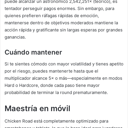
puede alcanzar un astronómico 2,542,251× (teórico), es
tentador perseguir pagos enormes. Sin embargo, para
quienes prefieren ráfagas rápidas de emoción,
mantenerse dentro de objetivos moderados mantiene la
acción rápida y gratificante sin largas esperas por grandes
ganancias.
Cuándo mantener
Si te sientes cómodo con mayor volatilidad y tienes apetito
por el riesgo, puedes mantenerte hasta que el
multiplicador alcance 5× o más—especialmente en modos
Hard o Hardcore, donde cada paso tiene mayor
probabilidad de terminar la round prematuramente.
Maestría en móvil
Chicken Road está completamente optimizado para