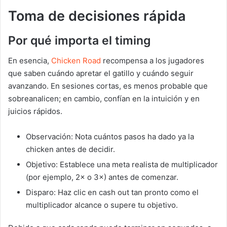
Toma de decisiones rápida
Por qué importa el timing
En esencia,
Chicken Road
recompensa a los jugadores
que saben cuándo apretar el gatillo y cuándo seguir
avanzando. En sesiones cortas, es menos probable que
sobreanalicen; en cambio, confían en la intuición y en
juicios rápidos.
Observación: Nota cuántos pasos ha dado ya la
chicken antes de decidir.
Objetivo: Establece una meta realista de multiplicador
(por ejemplo, 2× o 3×) antes de comenzar.
Disparo: Haz clic en cash out tan pronto como el
multiplicador alcance o supere tu objetivo.