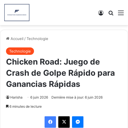
Connexion
Recher
M
Accueil
/
Technologie
Technologie
Chicken Road: Juego de
Crash de Golpe Rápido para
Ganancias Rápidas
Harisha
6 juin 2026
Dernière mise à jour: 6 juin 2026
6 minutes de lecture
Facebook
X
Messenger