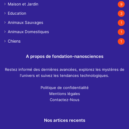
Maison et Jardin
9
Education
3
Animaux Sauvages
1
Animaux Domestiques
1
Chiens
1
A propos de fondation-nanosciences
Restez informé des dernières avancées, explorez les mystères de
l'univers et suivez les tendances technologiques.
Politique de confidentialité
Mentions légales
Contactez-Nous
Nos artices recents