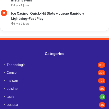
Instant Wins
il y a 2 jours
Ice Casino: Quick‑Hit Slots y Juego Rápido y
Lightning‑Fast Play
il y a 2 jours
Categories
Technologie
985
Conso
394
maison
122
cuisine
80
tech
74
beaute
40