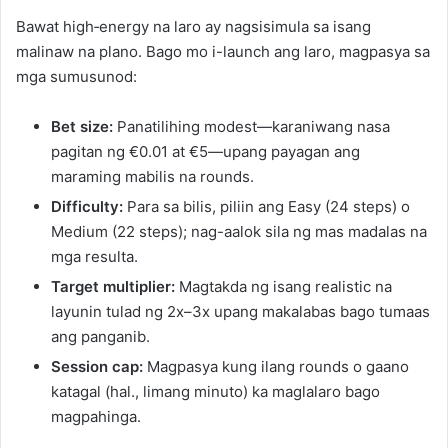
Bawat high‑energy na laro ay nagsisimula sa isang
malinaw na plano. Bago mo i-launch ang laro, magpasya sa
mga sumusunod:
Bet size:
Panatilihing modest—karaniwang nasa
pagitan ng €0.01 at €5—upang payagan ang
maraming mabilis na rounds.
Difficulty:
Para sa bilis, piliin ang Easy (24 steps) o
Medium (22 steps); nag-aalok sila ng mas madalas na
mga resulta.
Target multiplier:
Magtakda ng isang realistic na
layunin tulad ng 2x–3x upang makalabas bago tumaas
ang panganib.
Session cap:
Magpasya kung ilang rounds o gaano
katagal (hal., limang minuto) ka maglalaro bago
magpahinga.