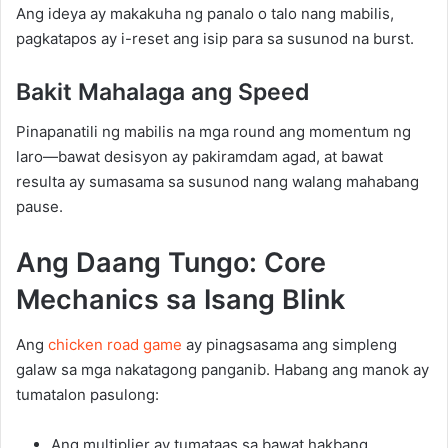
Ang ideya ay makakuha ng panalo o talo nang mabilis,
pagkatapos ay i-reset ang isip para sa susunod na burst.
Bakit Mahalaga ang Speed
Pinapanatili ng mabilis na mga round ang momentum ng
laro—bawat desisyon ay pakiramdam agad, at bawat
resulta ay sumasama sa susunod nang walang mahabang
pause.
Ang Daang Tungo: Core
Mechanics sa Isang Blink
Ang
chicken road game
ay pinagsasama ang simpleng
galaw sa mga nakatagong panganib. Habang ang manok ay
tumatalon pasulong:
Ang multiplier ay tumataas sa bawat hakbang.