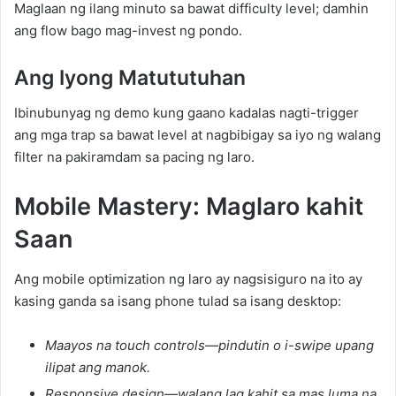
Maglaan ng ilang minuto sa bawat difficulty level; damhin
ang flow bago mag-invest ng pondo.
Ang Iyong Matututuhan
Ibinubunyag ng demo kung gaano kadalas nagti-trigger
ang mga trap sa bawat level at nagbibigay sa iyo ng walang
filter na pakiramdam sa pacing ng laro.
Mobile Mastery: Maglaro kahit
Saan
Ang mobile optimization ng laro ay nagsisiguro na ito ay
kasing ganda sa isang phone tulad sa isang desktop:
Maayos na touch controls—pindutin o i-swipe upang
ilipat ang manok.
Responsive design—walang lag kahit sa mas luma na