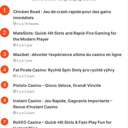
Chicken Road : Jeu de crash rapide pour des gains
immédiats
il y a 14 heures
MateSlots: Quick‑Hit Slots and Rapid‑Fire Gaming for
the Modern Player
il y a 1 jour
Maxibet : dévoiler l’expérience ultime du casino en ligne
il y a 1 jour
Fat Pirate Casino: Rychlé Spin Sloty pro rychlé výhry
il y a 2 jours
Pistolo Casino – Gioco Veloce, Grandi Vincite
il y a 2 jours
Instant Casino : Jeu Rapide, Gagnants Importants –
Revue d’Instant Casino
il y a 2 jours
RollXO Casino – Quick‑Hit Slots & Fast‑Play Fun for