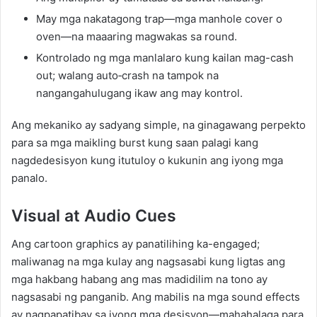
May mga nakatagong trap—mga manhole cover o
oven—na maaaring magwakas sa round.
Kontrolado ng mga manlalaro kung kailan mag-cash
out; walang auto‑crash na tampok na
nangangahulugang ikaw ang may kontrol.
Ang mekaniko ay sadyang simple, na ginagawang perpekto
para sa mga maikling burst kung saan palagi kang
nagdedesisyon kung itutuloy o kukunin ang iyong mga
panalo.
Visual at Audio Cues
Ang cartoon graphics ay panatilihing ka-engaged;
maliwanag na mga kulay ang nagsasabi kung ligtas ang
mga hakbang habang ang mas madidilim na tono ay
nagsasabi ng panganib. Ang mabilis na mga sound effects
ay nagpapatibay sa iyong mga desisyon—mahahalaga para