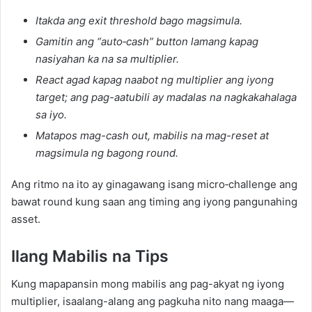
Itakda ang exit threshold bago magsimula.
Gamitin ang “auto‑cash” button lamang kapag
nasiyahan ka na sa multiplier.
React agad kapag naabot ng multiplier ang iyong
target; ang pag-aatubili ay madalas na nagkakahalaga
sa iyo.
Matapos mag-cash out, mabilis na mag-reset at
magsimula ng bagong round.
Ang ritmo na ito ay ginagawang isang micro‑challenge ang
bawat round kung saan ang timing ang iyong pangunahing
asset.
Ilang Mabilis na Tips
Kung mapapansin mong mabilis ang pag-akyat ng iyong
multiplier, isaalang-alang ang pagkuha nito nang maaga—