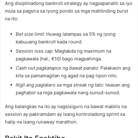
Ang disiplinadong bankroll strategy ay nagpapanatili sa iyo
mula sa pagsira sa iyong pondo sa mga matitinding burst
na ito:
Bet size limit:
Huwag lalampas sa 5% ng iyong
kabuuang bankroll kada round.
Session loss cap:
Magtakda ng maximum na
pagkawala (hal., €10) bago magpahinga.
Cash out pagkatapos ng bawat panalo:
Palakasin ang
kita sa pamamagitan ng agad na pag-iipon nito.
Itigil ang paglalaro sa mga streak ng talo:
Iwasan ang
paghabol sa mga pagkawala nang sunud-sunod.
Ang balangkas na ito ay nagsisiguro na bawat mabilis na
session ay pakiramdam ay isang kontroladong sprint sa
halip na isang runaway marathon.