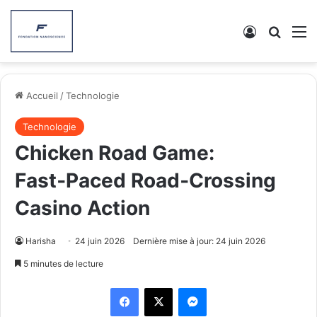
Connexion
Recher
M
Accueil
/
Technologie
Technologie
Chicken Road Game:
Fast‑Paced Road‑Crossing
Casino Action
Harisha
24 juin 2026
Dernière mise à jour: 24 juin 2026
5 minutes de lecture
Facebook
X
Messenger