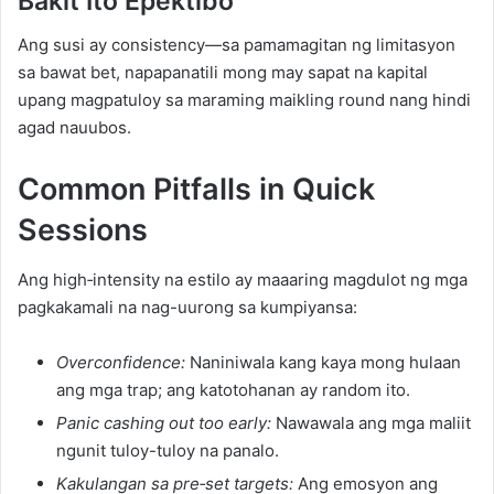
Bakit Ito Epektibo
Ang susi ay consistency—sa pamamagitan ng limitasyon
sa bawat bet, napapanatili mong may sapat na kapital
upang magpatuloy sa maraming maikling round nang hindi
agad nauubos.
Common Pitfalls in Quick
Sessions
Ang high‑intensity na estilo ay maaaring magdulot ng mga
pagkakamali na nag-uurong sa kumpiyansa:
Overconfidence:
Naniniwala kang kaya mong hulaan
ang mga trap; ang katotohanan ay random ito.
Panic cashing out too early:
Nawawala ang mga maliit
ngunit tuloy-tuloy na panalo.
Kakulangan sa pre‑set targets:
Ang emosyon ang