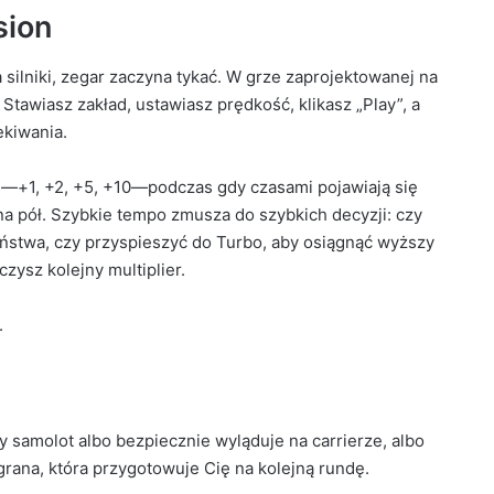
sion
 silniki, zegar zaczyna tykać. W grze zaprojektowanej na
 Stawiasz zakład, ustawiasz prędkość, klikasz „Play”, a
ekiwania.
ers—+1, +2, +5, +10—podczas gdy czasami pojawiają się
na pół. Szybkie tempo zmusza do szybkich decyzji: czy
eństwa, czy przyspieszyć do Turbo, aby osiągnąć wyższy
zysz kolejny multiplier.
.
y samolot albo bezpiecznie wyląduje na carrierze, albo
rana, która przygotowuje Cię na kolejną rundę.