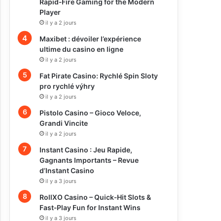
Rapid‑Fire Gaming for the Modern
Player
il y a 2 jours
Maxibet : dévoiler l’expérience
ultime du casino en ligne
il y a 2 jours
Fat Pirate Casino: Rychlé Spin Sloty
pro rychlé výhry
il y a 2 jours
Pistolo Casino – Gioco Veloce,
Grandi Vincite
il y a 2 jours
Instant Casino : Jeu Rapide,
Gagnants Importants – Revue
d’Instant Casino
il y a 3 jours
RollXO Casino – Quick‑Hit Slots &
Fast‑Play Fun for Instant Wins
il y a 3 jours