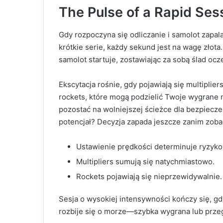
The Pulse of a Rapid Ses
Gdy rozpoczyna się odliczanie i samolot zapala
krótkie serie, każdy sekund jest na wagę złota.
samolot startuje, zostawiając za sobą ślad ocz
Ekscytacja rośnie, gdy pojawiają się multipli
rockets, które mogą podzielić Twoje wygrane 
pozostać na wolniejszej ścieżce dla bezpiecz
potencjał? Decyzja zapada jeszcze zanim zobac
Ustawienie prędkości determinuje ryzyko
Multipliers sumują się natychmiastowo.
Rockets pojawiają się nieprzewidywalnie.
Sesja o wysokiej intensywności kończy się, gd
rozbije się o morze—szybka wygrana lub przeg