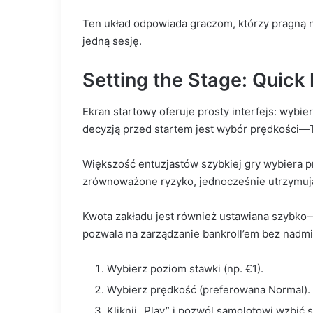
Ten układ odpowiada graczom, którzy pragną n
jedną sesję.
Setting the Stage: Quick
Ekran startowy oferuje prosty interfejs: wybie
decyzją przed startem jest wybór prędkości—T
Większość entuzjastów szybkiej gry wybiera 
zrównoważone ryzyko, jednocześnie utrzymują
Kwota zakładu jest również ustawiana szybko
pozwala na zarządzanie bankroll’em bez nadmi
Wybierz poziom stawki (np. €1).
Wybierz prędkość (preferowana Normal).
Kliknij „Play” i pozwól samolotowi wzbić 