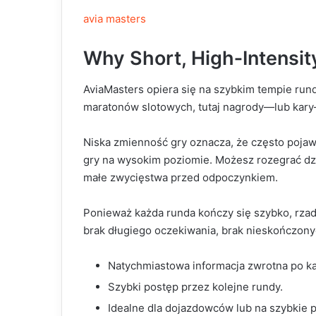
avia masters
Why Short, High‑Intensity
AviaMasters opiera się na szybkim tempie run
maratonów slotowych, tutaj nagrody—lub kary
Niska zmienność gry oznacza, że często pojawi
gry na wysokim poziomie. Możesz rozegrać dz
małe zwycięstwa przed odpoczynkiem.
Ponieważ każda runda kończy się szybko, rzad
brak długiego oczekiwania, brak nieskończony
Natychmiastowa informacja zwrotna po k
Szybki postęp przez kolejne rundy.
Idealne dla dojazdowców lub na szybkie 