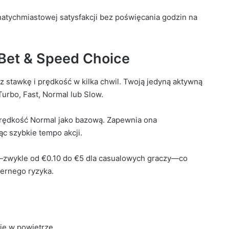
atychmiastowej satysfakcji bez poświęcania godzin na
 Bet & Speed Choice
rz stawkę i prędkość w kilka chwil. Twoją jedyną aktywną
urbo, Fast, Normal lub Slow.
prędkość Normal jako bazową. Zapewnia ona
c szybkie tempo akcji.
—zwykle od €0.10 do €5 dla casualowych graczy—co
ernego ryzyka.
się w powietrze.